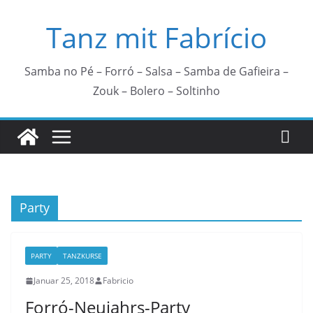
Zum
Tanz mit Fabrício
Inhalt
springen
Samba no Pé – Forró – Salsa – Samba de Gafieira –
Zouk – Bolero – Soltinho
Party
PARTY
TANZKURSE
Januar 25, 2018
Fabricio
Forró-Neujahrs-Party