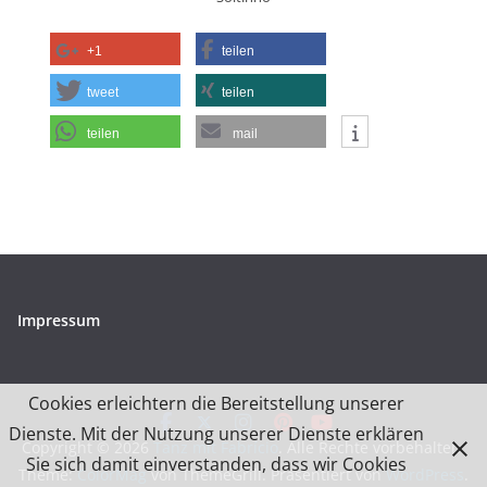
+1
teilen
tweet
teilen
teilen
mail
Impressum
Cookies erleichtern die Bereitstellung unserer
Dienste. Mit der Nutzung unserer Dienste erklären
Copyright © 2026
Tanz mit Fabrício
. Alle Rechte vorbehalten.
Sie sich damit einverstanden, dass wir Cookies
Theme:
ColorMag
von ThemeGrill. Präsentiert von
WordPress
.