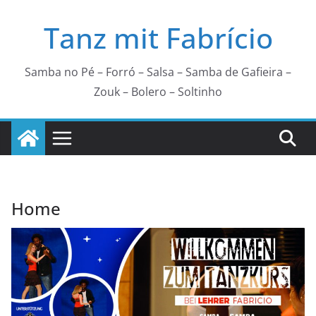
Zum
Tanz mit Fabrício
Inhalt
springen
Samba no Pé – Forró – Salsa – Samba de Gafieira –
Zouk – Bolero – Soltinho
Home