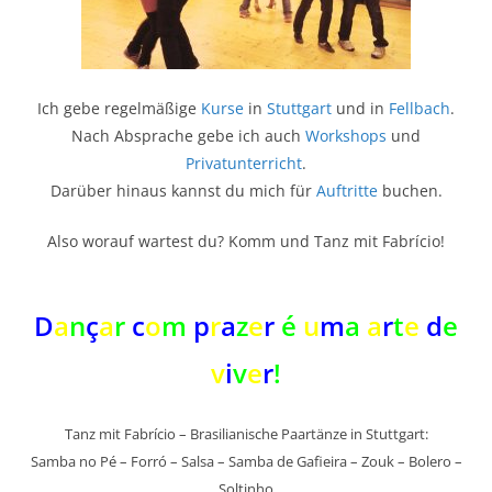
Ich gebe regelmäßige
Kurse
in
Stuttgart
und in
Fellbach
.
Nach Absprache gebe ich auch
Workshops
und
Privatunterricht
.
Darüber hinaus kannst du mich für
Auftritte
buchen.
Also worauf wartest du? Komm und Tanz mit Fabrício!
D
a
n
ç
a
r
c
o
m
p
r
a
z
e
r
é
u
m
a
a
r
t
e
d
e
v
i
v
e
r
!
Tanz mit Fabrício – Brasilianische Paartänze in Stuttgart:
Samba no Pé – Forró – Salsa – Samba de Gafieira – Zouk – Bolero –
Soltinho