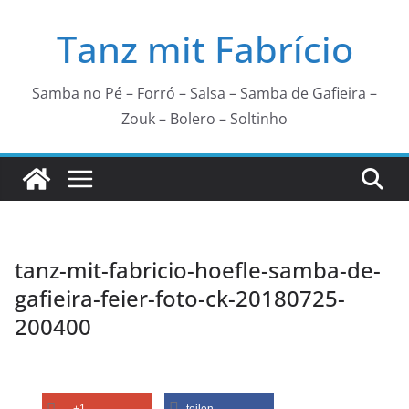
Zum
Tanz mit Fabrício
Inhalt
springen
Samba no Pé – Forró – Salsa – Samba de Gafieira –
Zouk – Bolero – Soltinho
tanz-mit-fabricio-hoefle-samba-de-
gafieira-feier-foto-ck-20180725-
200400
+1
teilen