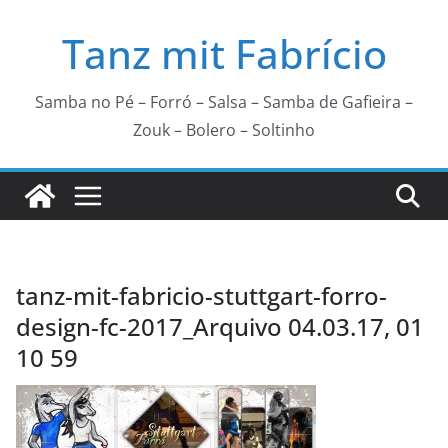
Zum
Tanz mit Fabrício
Inhalt
springen
Samba no Pé – Forró – Salsa – Samba de Gafieira –
Zouk – Bolero – Soltinho
tanz-mit-fabricio-stuttgart-forro-
design-fc-2017_Arquivo 04.03.17, 01
10 59